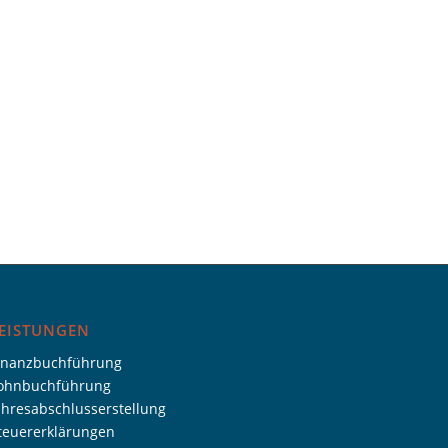
EISTUNGEN
inanzbuchführung
ohnbuchführung
ahresabschlusserstellung
teuererklärungen