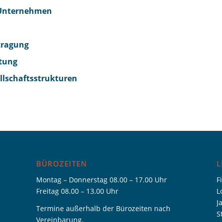
 Unternehmen
tragung
tung
llschaftsstrukturen
BÜROZEITEN
L
Montag – Donnerstag 08.00 – 17.00 Uhr
F
Freitag 08.00 – 13.00 Uhr
L
J
Termine außerhalb der Bürozeiten nach
S
Vereinbarung.