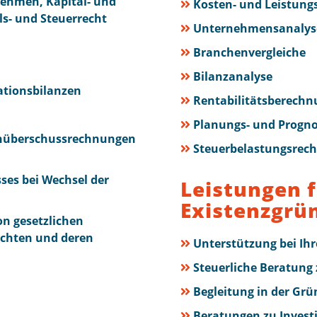
nehmen, Kapital- und
Kosten- und Leistung
s- und Steuerrecht
Unternehmensanalys
Branchenvergleiche
Bilanzanalyse
ationsbilanzen
Rentabilitätsberech
Planungs- und Progn
nüberschussrechnungen
Steuerbelastungsrech
ses bei Wechsel der
Leistungen 
Existenzgrü
on gesetzlichen
ichten und deren
Unterstützung bei Ih
Steuerliche Beratung
Begleitung in der Gr
Beratungen zu Invest