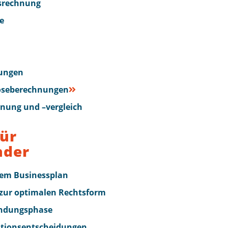
srechnung
e
nungen
oseberechnungen
nung und –vergleich
für
nder
rem Businessplan
 zur optimalen Rechtsform
ündungsphase
itionsentscheidungen