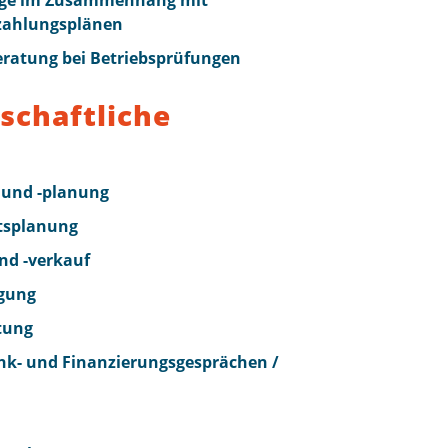
äge im Zusammenhang mit
zahlungsplänen
ratung bei Betriebsprüfungen
schaftliche
 und -planung
ätsplanung
d -verkauf
gung
tung
nk- und Finanzierungsgesprächen /