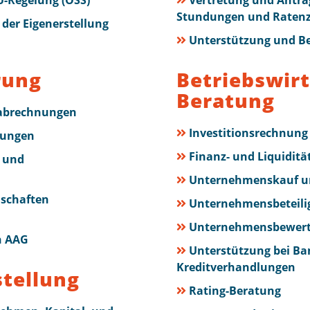
U-Regelung (OSS)
Vertretung und Antr
Stundungen und Raten
der Eigenerstellung
Unterstützung und Be
rung
Betriebswirt
Beratung
sabrechnungen
Investitionsrechnung
dungen
Finanz- und Liquidit
 und
Unternehmenskauf un
schaften
Unternehmensbeteili
Unternehmensbewer
h AAG
Unterstützung bei Ba
Kreditverhandlungen
stellung
Rating-Beratung