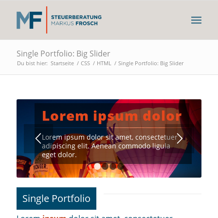
Single Portfolio: Big Slider
Du bist hier:
Startseite
/
CSS
/
HTML
/
Single Portfolio: Big Slider
Lorem ipsum dolor
Lorem ipsum dolor sit amet, consectetuer
adipiscing elit. Aenean commodo ligula
eget dolor.
1
2
3
4
Single Portfolio